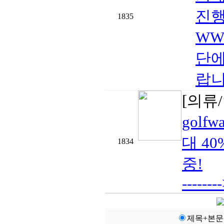
진행
1835
WW
단에
랍니
[의류
golf
대 4
1834
중!
------
제목+본문