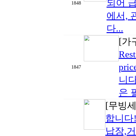
되어 
1848
에서,
다...
[가
Res
pr
1847
니다
은 
[무빙
합니다!
납장,거