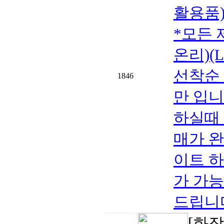
활용품
*모든 
온리)(L
선착순 
1846
만 입니
하실때 
매가 
이트 
가 가능
드립니다
[화장