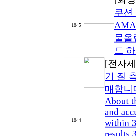
쿠션
AMAZ
1845
물올
드 하
[전자제
기 질 
매합니
About t
and accu
1844
within 3
results 