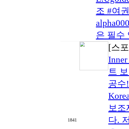
조 #여
alpha
은 필수 
[스포
Inn
트 
공수!
Kore
보조
다. 
1841