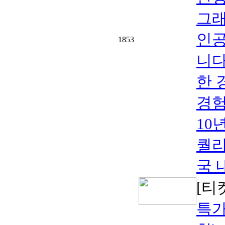
그래
인공
1853
니다
한 
경험
10
퀄리
국 
[티
특가