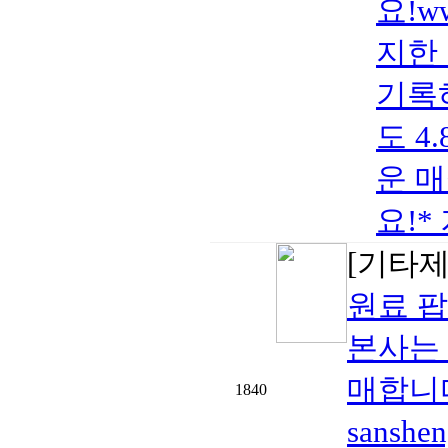
요!w
지한
기록하
도 4
운 
요!*
[기타
원료 팝
본사는
매합니
1840
sansh