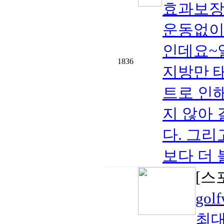
효과보장
운동없이
인데요~
1836
지방만 
트로 인
지 않아
다. 그
보다 더 
[스
gol
최대