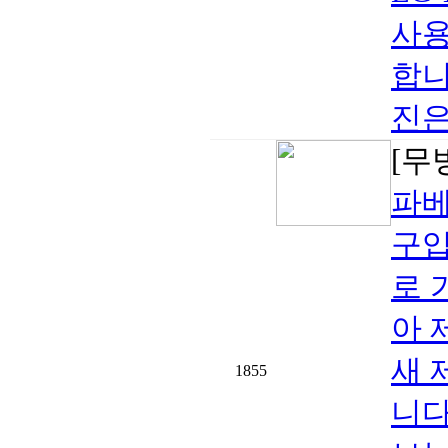
사용
합니
진은
[무
파베
구입
로 
아 
새 
1855
니다