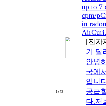
up to 7 
cpm/pCi/
in rado
AirCuri.
[전자
기 딜
안녕하
국에서
입니다
공급할
1843
다.저