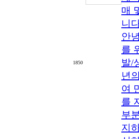
매 
니다
안녕
를 
발/
1850
년의
여 
를 
부분
지하