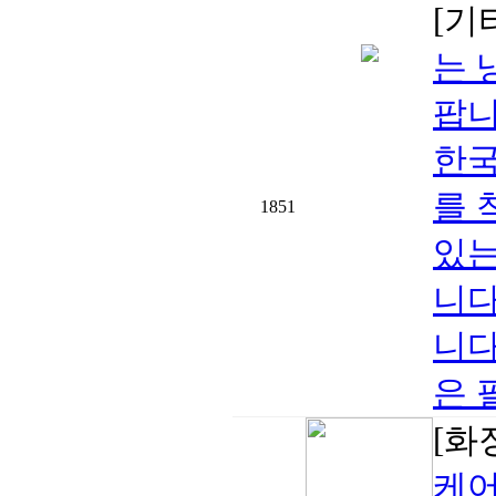
[기
는 
팝니
한국
를 
1851
있는
니다
니다
은 
[화
케어