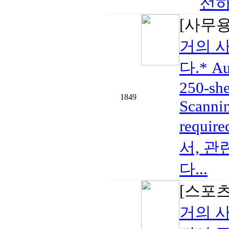
선하
[사무
거의 
다.* Au
250-she
1849
Scanni
requi
서, 
다...
[스포츠
거의 