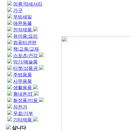
의류/악세서리
가구
무빙세일
애완동물
전자제품
유아용/요리
컴퓨터관련
책/교육/교재
스포츠/건강
악기/예술품
티켓/상품권
주방용품
사무용품
생활용품
휴대폰/IT
화장품/미용
자전거
무료/기부
기타제품
삽니다