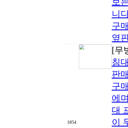
보는
니다
구매
옆판
[무
침대
판매
구매
에며
대 
이 
1854