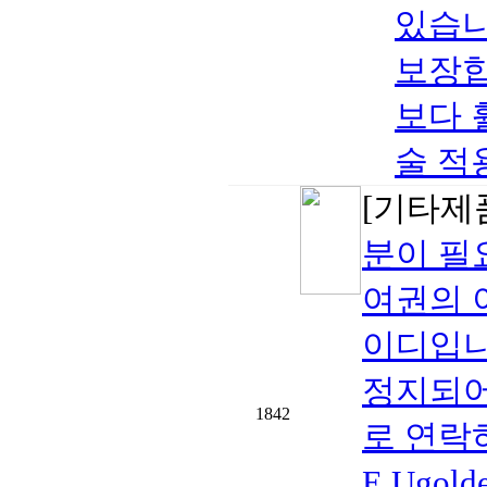
있습니
보장합
보다 
술 적용
[기타제
분이 필
여권의 
이디입니
정지되어
1842
로 연락하
E.Ugo