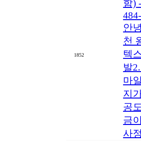
함)
484
안녕
천 
텍스
1852
발2
마일
지가
공도
금이
사정