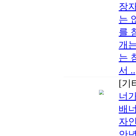
장자
는 
를 
개는
는 
서 ..
[기
너가
배너
자인
안녕