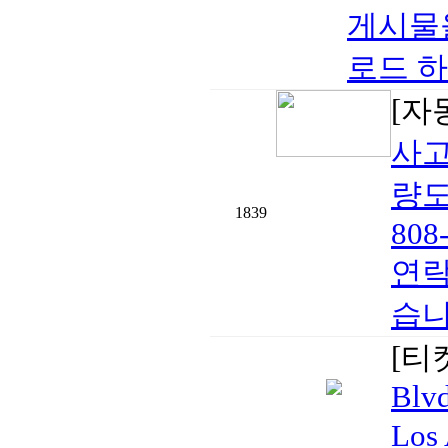
게시물올
로드 하
[자
사고
량도
1839
808
연락
습니
[티
Blvd
Los