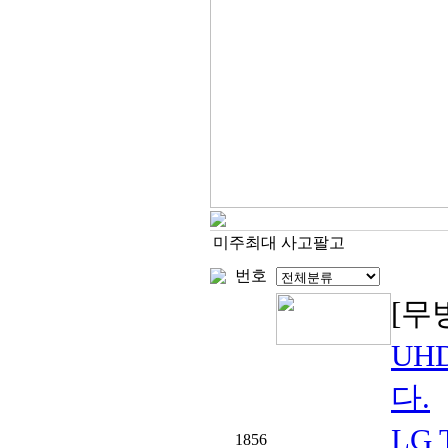
미주최대 사고팔고
번호
[무
UH
다.
LG
1856