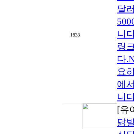
달러
50
니다
1838
링크
다.N
요하
에서
니다.
[유
닭