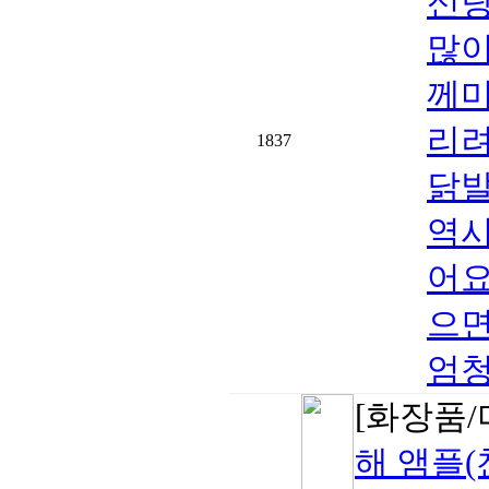
신당
많이
께미
리려
1837
닭발
역시
어요
으면
엄청
[화장품/
해 앰플(