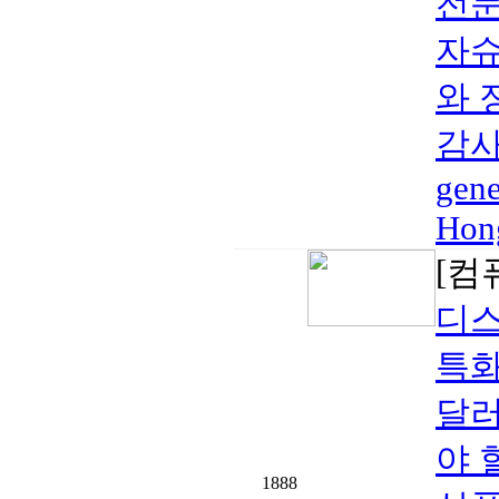
전문
자슈
와 
감사합
gene
Hon
[컴
디스
특화
달러
야 
1888