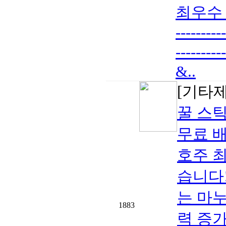
최우수 대
----------
-------
&..
[기타
꿀 스틱
무료 배
호주 
습니다!
는 마누
1883
력 증