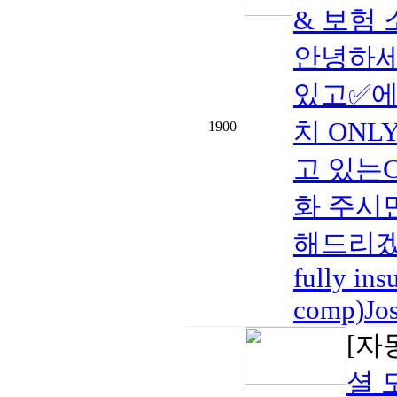
& 보험
안녕하세
있고✅에어
치 ON
1900
고 있는Co
화 주시
해드리겠습
fully ins
comp)Jo
[자
셜 