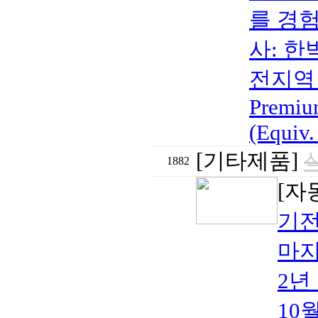
를 경험
사: 한박
전지역 무
Premiu
(Equiv.
[기타제품]
1882
[자
기전
마지
2년
10