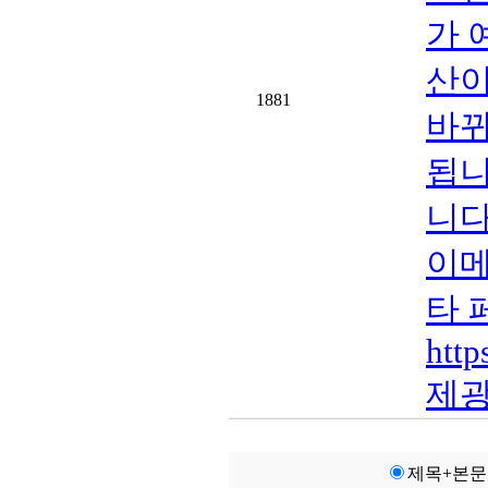
가 
산이
1881
바뀌
됩니
니다.
이메
타 
http
제광
제목+본문