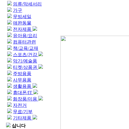
의류/악세서리
가구
무빙세일
애완동물
전자제품
유아용/요리
컴퓨터관련
책/교육/교재
스포츠/건강
악기/예술품
티켓/상품권
주방용품
사무용품
생활용품
휴대폰/IT
화장품/미용
자전거
무료/기부
기타제품
삽니다