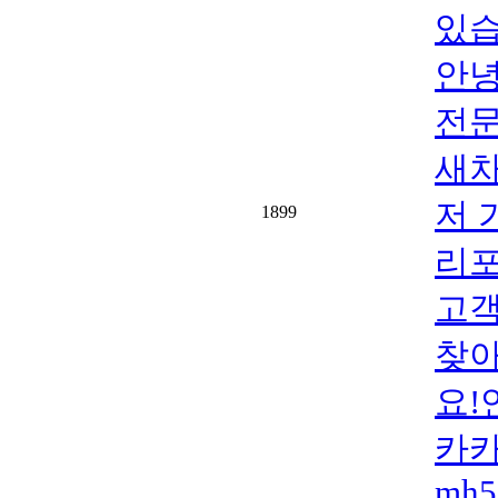
있습니
안녕
전문
새차
저 
1899
리포
고객
찾아
요!연
카카
mh5