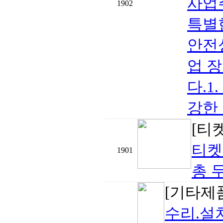
사업
1902
특별
안전
업 
다.1
강한 
[티
티켓
1901
총 
[기타제
수리.설