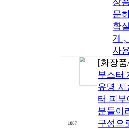
상품
문하
확실
게 
사용
[화장품
부스터 재
유명 시
터 피부
분들이라
구성으로
1887