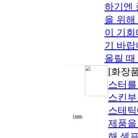
하기엔 
을 위해
이 기회
기 바랍니
올릴 때 .
[화장품
스터를 
스킨부
스테틱
1886
제품을
해 셀프