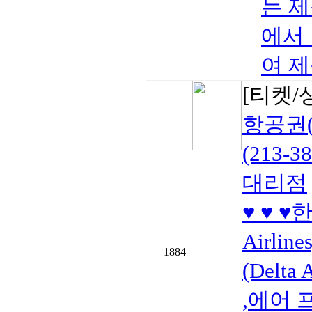
는 제
에서
여 제
[티켓/
항공권
(213-
대리점
♥ ♥ 
Airlin
1884
(Delta
,에어 프