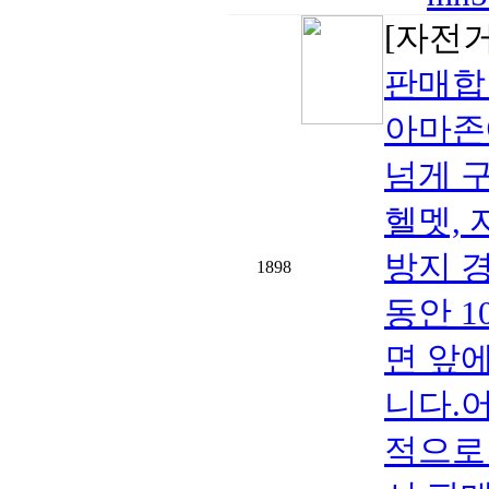
[자전
판매합
아마존에
넘게 
헬멧, 
방지 
1898
동안 1
면 앞
니다.
적으로