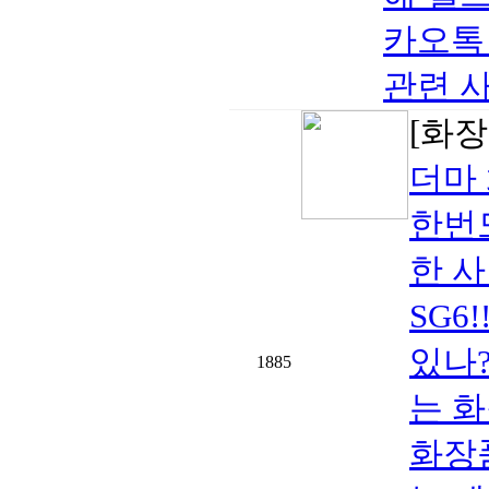
카오톡 
관련 사
[화장
더마 
한번
한 사
SG6
있나
1885
는 화
화장품