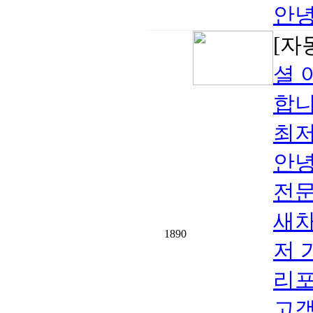
안녕
[자
셜 
합니
최저
안녕
전문
새차
1890
저 
리포
고객