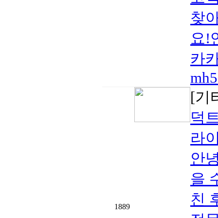
찾아
요!연
카카
mh5
[기
덕트
라이
안녕
을 
친 
1889