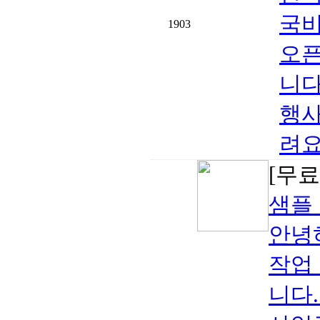
국비
1903
오픈
니다!
행사
려요!
[무료
샘플
안녕
작업
니다