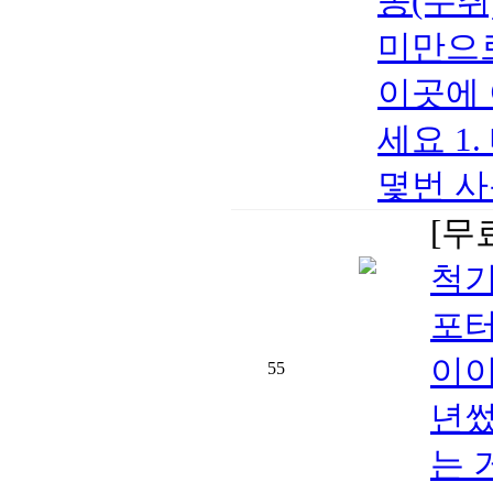
송(수취
미만으로
이곳에 
세요 1
몇번 사
[무
척기
포터
이이
55
년썼
는 