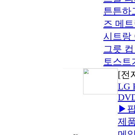
튼튼하
즈 메트
시트랑
그릇 컵
토스트기
[전
LG P
DVD
▶팝
제품
메일