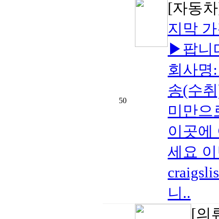
[자동차
지막 
▶팝니다
회사명:
송(수취
50
미만으로
이곳에 
세요 이
crai
니..
[의