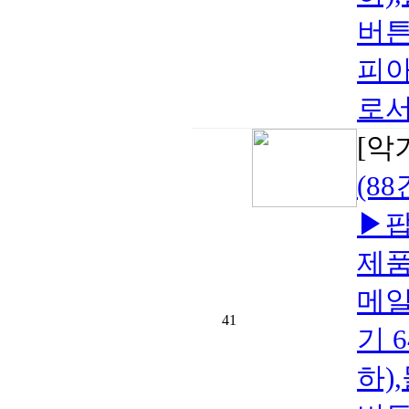
버튼
피아노
로서
[악
(8
▶팝
제품
메일
41
기 
하)