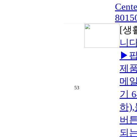
Cente
8015
[생
니
▶팝
제품
메일
53
기 
하)
버튼
되는