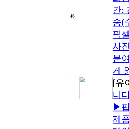
간: 
46
송(
픽셀
사진
붙여
게 
[유
니
▶팝
제품