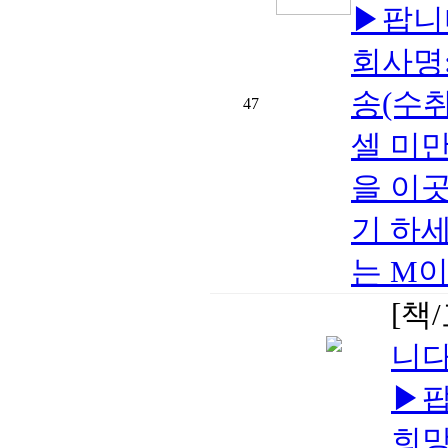
▶팝니
회사명:
송(수취
47
셀 미
을 이
기 하세
는 M이
[책
니다
▶팝
희망