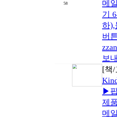
메일
58
기 
하)
버튼
zza
보내
[책
Kin
▶팝
제품
메일