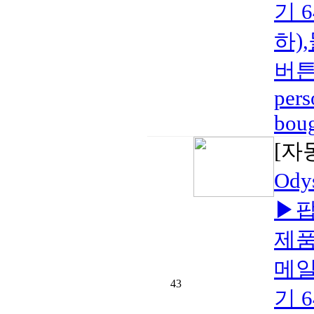
기 
하)
버튼
pers
boug
[자
Od
▶팝
제품
메일
43
기 