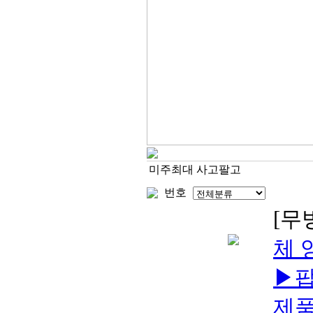
미주최대 사고팔고
번호
[무
체 
▶팝
제품