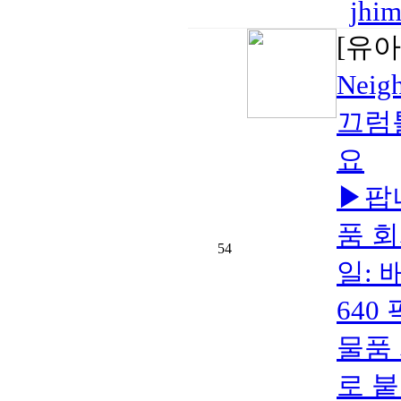
jhi
[유아
Neig
끄럼
요
▶팝
품 회
54
일: 
640
물품
로 붙여