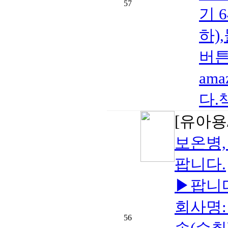
57
기 
하)
버튼
ama
다.
[유아용
보온병, 
팝니다.
▶팝니다
회사명:
56