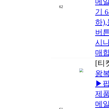
메일
62
기 
하)
버튼
시나
매합
[티
왕복
▶팝
제품
메일