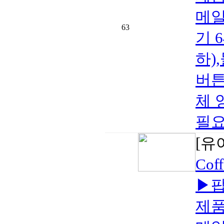
메일
63
기 
하)
버튼
체 
필요
[유
Cof
▶팝
제품