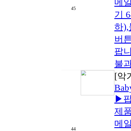
메일
45
기 
하)
버튼
팝니
불과
[악
Baby
▶팝
제품
메일
44