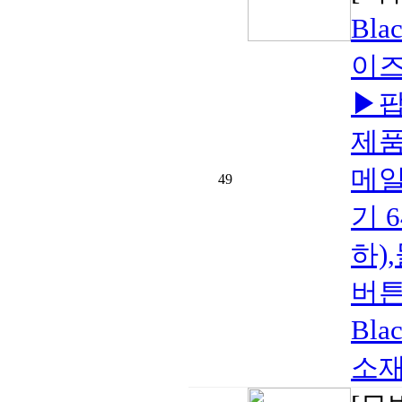
Bla
이즈
▶팝
제품
메일
49
기 
하)
버튼
Bl
소재