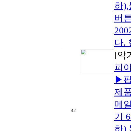
하)
버튼
20
다.
[악
피아
▶팝
제품
메일
42
기 
하)