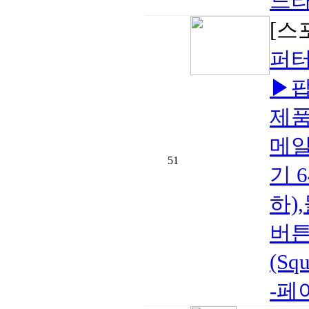
드라
[스
퍼터
▶팝
제품
메일
51
기 
하)
버튼
(Squ
-페