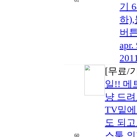
61
기 
하)
버튼
apr
20
[무료/
일!! 
냥 드
TV밑에
도 되고
스툴 의
60