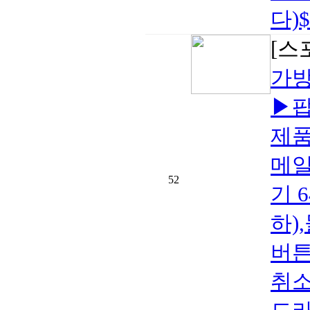
다)$
[스
가방
▶팝
제품
메일
52
기 
하)
버튼
취소