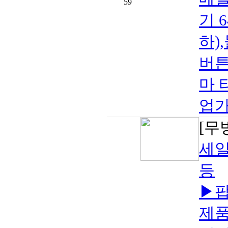
59
기 
하)
버튼
마 
업가
[무
세일
등
▶팝
제품