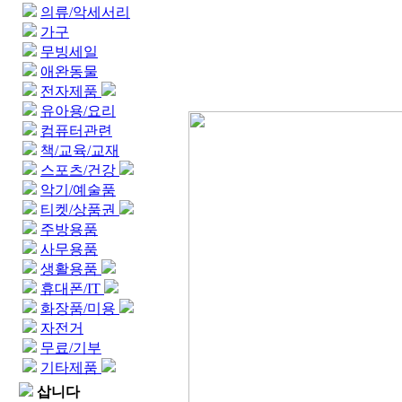
의류/악세서리
가구
무빙세일
애완동물
전자제품
유아용/요리
컴퓨터관련
책/교육/교재
스포츠/건강
악기/예술품
티켓/상품권
주방용품
사무용품
생활용품
휴대폰/IT
화장품/미용
자전거
무료/기부
기타제품
삽니다