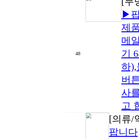
[무
▶팝
제품
메일
기 
48
하)
버튼
사를
고 
[의류
팝니다