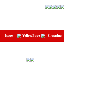
Issue
YellowPage
Shopping