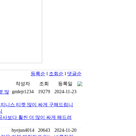
등록순
l
조회순
l
댓글순
작성자
조회
등록일
gmlejr1234
19279
2024-11-23
켓 많
국비지니스 티켓 많이 싸게 구해드립니
니
g여행사/ 항공사보다 훨씬 더 많이 싸게 해드려
hyejun4014
20643
2024-11-20