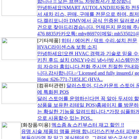
합니다 !! 모든 브랜드 차량최저가 보장합니
안녕하세요!SMART AUTOLAND의자동차 전
서 새차 리스, 판매, 구매를 전문으로 하며, 
다.캘리포니아 DMV에서 공식 인증된 딜러로서
건으로 찾아드리겠습니다. 언제든지 문의해 주세요!연
476 8835카카오톡: mhy8697이메일: mh535021@gm
[기타제품]
히터 / 에어컨 / 덕트 수리.설치 전문
HVAC라이센스& 보험 소지
안녕하세요!오랜 HVAC 경력과 기술로 믿을 수 
키친 후드 설치 ONLY)수리 냉•난방 시스템만전문적으
의 자슈아 홍입니다.전화 주시면 친절한 안내
니다.감사합니다.✅Licensed and fully insured.( gener
Hong :626-771-7185LIC (HVA..
[컴퓨터관련]
달러스토어, 디스카운트 스토어 
에 특화된 POS
달러 스토어를 운영하신다면 꼭 알아 두셔야 할 
상품을 보유한 리테일 POS)홈페이지 를 방문하
는 확실한 기능을 알려드립니다.*가장 심플하게 
으로 사용할수 있는 POS..
[화장품/미용]
엑소좀 & 스킨부스터 재고 할인 !!
유명 시술 제품의 앰플 판매 합니다!!스킨부스터 피부
분들이라면 잘 알고 계실텐데요. 그런데 박스구성으로 