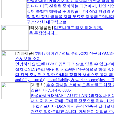
안녕하세요!한국에서 최고 품질의 면코팅 작업 
입니다.미국 진출을 준비하는 과정에서, 한인 사
싶어 특별한 혜택을 준비했습니다! 작업 환경의 
질 작업 장갑 샘플을 지금 무료로 제공해드립니다.1
구성: 강한 내구력으로 ..
[티켓/상품권]
디즈니랜드 티켓 티어 6 2장
총 두장입니다...
[기타제품]
히터 / 에어컨 / 덕트 수리.설치 전문 HVAC
스& 보험 소지
안녕하세요!오랜 HVAC 경력과 기술로 믿을 수 있고✅에어
설치 ONLY)수리 냉•난방 시스템만전문적으로 하고 있는Cool
다.전화 주시면 친절한 안내와 정직한 서비스로 응대 해드
and fully insured.( general liability & workers comp)Josh
[자동차]
추수 감사절 스페셜 모든브랜드 차량 
있습니다 714-476-8835
안녕하세요!SMART AUTOLAND의자동차 전
서 새차 리스, 판매, 구매를 전문으로 하며, 
다.캘리포니아 DMV에서 공식 인증된 딜러로서
건으로 찾아드리겠습니다. 언제든지 문의해 주세요!연