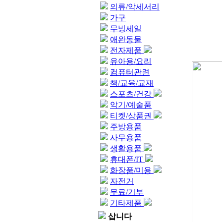
의류/악세서리
가구
무빙세일
애완동물
전자제품
유아용/요리
컴퓨터관련
책/교육/교재
스포츠/건강
악기/예술품
티켓/상품권
주방용품
사무용품
생활용품
휴대폰/IT
화장품/미용
자전거
무료/기부
기타제품
삽니다