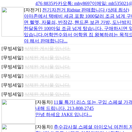
476 8835카카오톡: mhy8697이메일: mh535021@gm
[자전거]
전기자전거 Ridstar 판매합니다 (상태 최상)
아마존에서 택배비 세금 포함 1000달러 조금 넘게
면 헬멧, 자물쇠, 반장갑, 핸드폰 보관 가방, 도난
한달동안 100마일 조금 넘게 탔습니다. 구매하시면 
있습니다.어학연수와서 어학원 집 왕복하려는 목적
야 해서 판매합니다...
[무빙세일]
삭제된 게시물 입니다.
[무빙세일]
삭제된 게시물 입니다.
[무빙세일]
삭제된 게시물 입니다.
[무빙세일]
삭제된 게시물 입니다.
[무빙세일]
삭제된 게시물 입니다.
[무빙세일]
삭제된 게시물 입니다.
[자동차]
11월 특가! 리스 또는 구입 스페셜 가격
내해 드립니다. 213-808-2745
안녕 하세요 JAKE 입니다...
[자동차]
추수감사절 스페셜 아이오닉 여전히 