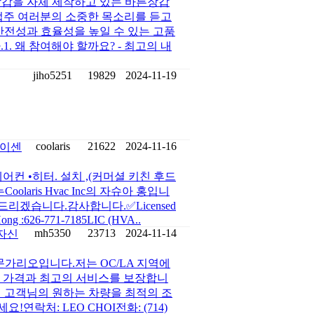
장갑을 자체 제작하고 있는 바른장갑
업주 여러분의 소중한 목소리를 듣고
안전성과 효율성을 높일 수 있는 고품
. 왜 참여해야 할까요? - 최고의 내
jiho5251
19829
2024-11-19
coolaris
21622
2024-11-16
라이센
컨 •히터. 설치 ,(커머셜 키친 후드
aris Hvac Inc의 자슈아 홍입니
리겠습니다.감사합니다.✅Licensed
ua Hong :626-771-7185LIC (HVA..
mh5350
23713
2024-11-14
자신
문가리오입니다.저는 OC/LA 지역에
최저 가격과 최고의 서비스를 보장합니
 고객님의 원하는 차량을 최적의 조
락처: LEO CHOI전화: (714)