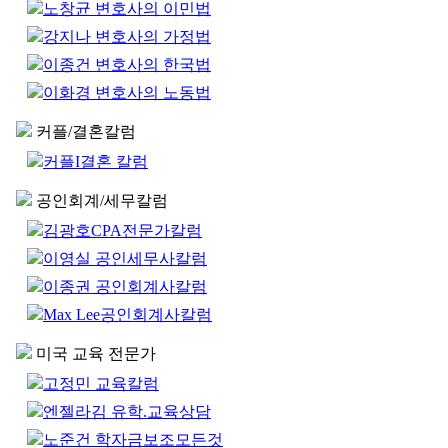
노창균 변호사의 이민법
강지나 변호사의 가정법
이종건 변호사의 한국법
이화경 변호사의 노동법
커플/결혼칼럼
커플I결혼 칼럼
공인회계/세무칼럼
김광호CPA전문가칼럼
이영실 공인세무사칼럼
이종권 공인회계사칼럼
Max Lee공인회계사칼럼
미국 교육 전문가
고정민 교육칼럼
엔젤라김 유학.교육상담
노준건 학자금보조모든것