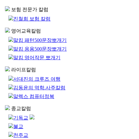
보험 전문가 칼럼
진철희 보험 칼럼
영어교육칼럼
말킴 패턴500문장뽀개기
말킴 응용500문장뽀개기
말킴 영어작문 뽀개기
라이프칼럼
서대진의 크루즈 여행
김동윤의 역학.사주칼럼
알렉스 컴퓨터정복
종교칼럼
기독교
불교
천주교