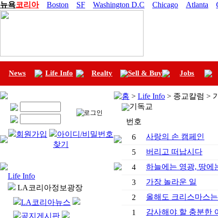
뉴욕
코리아
Boston
SF
Washington D.C
Chicago
Atlanta
News
Life Info
Realty
Sell & Buy
Jobs
홈
>
Life Info
> 종교칼럼 >
기독교
번호
회원가입
아이디/비밀번호
사랑의 손 캠페인
6
찾기
버리고 떠납시다
5
하늘에는 영광, 땅에
4
Life Info
가장 놀라운 일
3
LA코리아정보광장
올해도 크리스마스는 
2
LA코리아뉴스
감사해야 할 충분한 
1
공지게시판