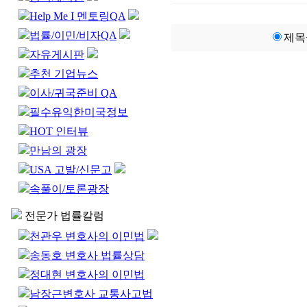
Help Me I 멘토링QA
법률/이민/비자QA
제목
자유게시판
추천 기업뉴스
이사/귀국준비 QA
필수유익한미국정보
HOT 인터뷰
만남의 광장
USA 고발/신문고
속풀이/토론광장
전문가 법률칼럼
천관우 변호사의 이민법
송동호 변호사 법률상담
정대현 변호사의 이민법
남장근변호사 교통사고법