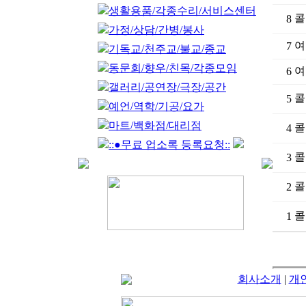
생활용품/각종수리/서비스센터
콜
8
가정/상담/간병/봉사
여
7
기독교/천주교/불교/종교
동문회/향우/친목/각종모임
여
6
갤러리/공연장/극장/공간
콜
5
예언/역학/기공/요가
마트/백화점/대리점
콜
4
::●무료 업소록 등록요청::
콜
3
콜
2
콜
1
회사소개
|
개