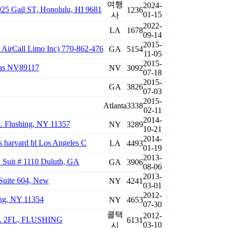
여행
2024-
Gail ST, Honolulu, HI 9681
1236
01-15
사
2022-
LA
1678
09-14
2015-
l Limo Inc) 770-862-476
GA
5154
11-05
2015-
gas NV89117
NV
3092
07-18
2015-
GA
3826
07-03
2015-
Atlanta
3338
02-11
2014-
lushing, NY 11357
NY
3289
10-21
2014-
arvard bl Los Angeles C
LA
4493
01-19
2013-
uit # 1110 Duluth, GA
GA
3906
08-06
2013-
Suite 604, New
NY
4241
03-01
2012-
ng, NY 11354
NY
4653
07-30
콜택
2012-
 2FL, FLUSHING
6131
03-10
시