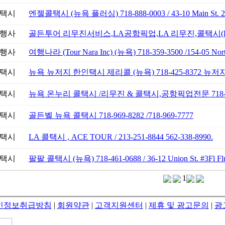
택시
엔젤콜택시 (뉴욕 플러싱) 718-888-0003 / 43-10 Main St. 
행사
골든투어 리무진서비스,LA공항픽업,LA 리무진,콜택시(LA) 213
행사
여행나라 (Tour Nara Inc) (뉴욕) 718-359-3500 /154-05 Nort
택시
뉴욕 뉴저지 한인택시 제리콜 (뉴욕) 718-425-8372 뉴저지 5
택시
뉴욕 온누리 콜택시 /리무진 & 콜택시,공항픽업전문 718-91
택시
골든벨 뉴욕 콜택시 718-969-8282 /718-969-7777
택시
LA 콜택시 , ACE TOUR / 213-251-8844 562-338-8990.
택시
팔팔 콜택시 (뉴욕) 718-461-0688 / 36-12 Union St. #3Fl Fl
1
인정보취급방침
|
회원약관
|
고객지원센터
|
제휴 및 광고문의
|
광