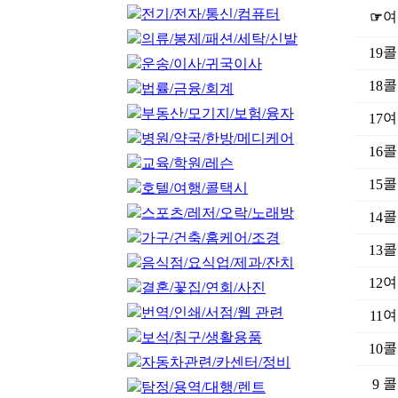
전기/전자/통신/컴퓨터
여
☞
의류/봉제/패션/세탁/신발
콜
19
운송/이사/귀국이사
콜
18
법률/금융/회계
부동산/모기지/보험/융자
여
17
병원/약국/한방/메디케어
콜
16
교육/학원/레슨
콜
15
호텔/여행/콜택시
스포츠/레저/오락/노래방
콜
14
가구/건축/홈케어/조경
콜
13
음식점/요식업/제과/잔치
여
12
결혼/꽃집/연회/사진
번역/인쇄/서점/웹 관련
여
11
보석/침구/생활용품
콜
10
자동차관련/카센터/정비
콜
9
탐정/용역/대행/렌트