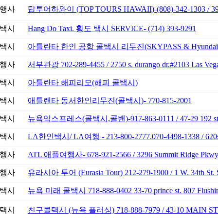
행사
탑투어하와이 (TOP TOURS HAWAII)-(808)-342-1303 / 3925 
택시
Hang Do Taxi. 황도 택시 SERVICE- (714) 393-9291
택시
아틀란타 한인 공항 콜택시 리무진(SKYPASS & Hyundai AirCal
행사
서부관광 702-289-4455 / 2750 s. durango dr.#2103 Las Ve
택시
아틀란타 해피리모(해피 콜택시)
택시
애틀랜타 동서한인리무진(콜택시)- 770-815-2001
택시
뉴욕익스프레스(콜택시,콜밴)-917-863-0111 / 47-29 192 st. F
택시
LA한인택시/ LA여행 - 213-800-2777.070-4498-1338 / 620s h
행사
ATL 애플여행사- 678-921-2566 / 3296 Summit Ridge Pkwy S
행사
유라시아 투어 (Eurasia Tour) 212-279-1900 / 1 W. 34th St. 
택시
뉴욕 미래 콜택시 718-888-0402 33-70 prince st. 807 Flushi
택시
친구콜택시 (뉴욕 플러싱) 718-888-7979 / 43-10 MAIN ST.