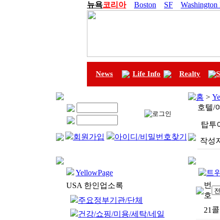
뉴욕
코리아
Boston
SF
Washington
News
Life Info
Realty
S
홈
>
Ye
호텔/
탑투어하
회원가입
아이디/비밀번호찾기
작성자
YellowPage
번
USA 한인업소록
호
주요정부기관/단체
콜
21
건강/쇼핑/미용/세탁/네일