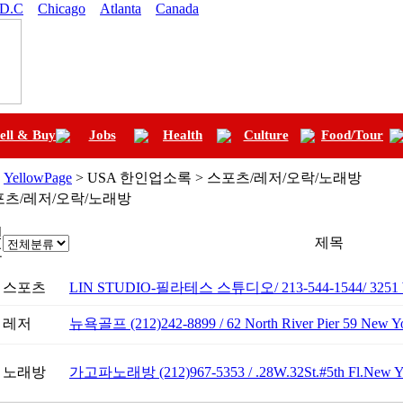
 D.C
Chicago
Atlanta
Canada
ell & Buy
Jobs
Health
Culture
Food/Tour
>
YellowPage
> USA 한인업소록 > 스포츠/레저/오락/노래방
포츠/레저/오락/노래방
번
제목
호
스포츠
LIN STUDIO-필라테스 스튜디오/ 213-544-1544/ 3251 W 6th
레저
뉴욕골프 (212)242-8899 / 62 North River Pier 59 New 
노래방
가고파노래방 (212)967-5353 / .28W.32St.#5th Fl.New Y