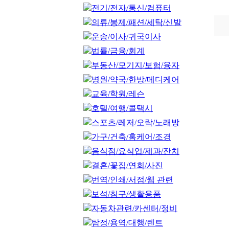
전기/전자/통신/컴퓨터
의류/봉제/패션/세탁/신발
운송/이사/귀국이사
법률/금융/회계
부동산/모기지/보험/융자
병원/약국/한방/메디케어
교육/학원/레슨
호텔/여행/콜택시
스포츠/레저/오락/노래방
가구/건축/홈케어/조경
음식점/요식업/제과/잔치
결혼/꽃집/연회/사진
번역/인쇄/서점/웹 관련
보석/침구/생활용품
자동차관련/카센터/정비
탐정/용역/대행/렌트