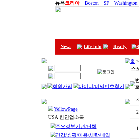
뉴욕
코리아
Boston
SF
Washington
News
Life Info
Realty
S
홈
스
회원가입
아이디/비밀번호찾기
3
YellowPage
2
USA 한인업소록
주요정부기관/단체
1
건강/쇼핑/미용/세탁/네일