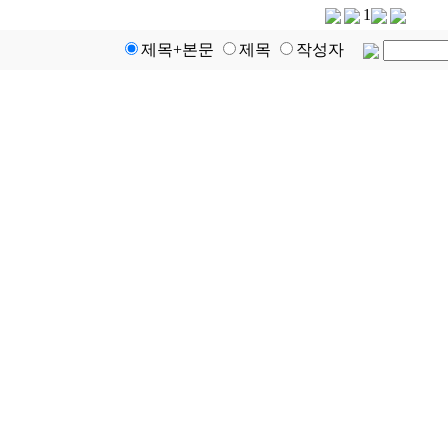
1
제목+본문
제목
작성자