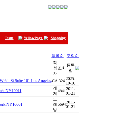
Issue
YellowPage
Shopping
등록순
l
조회순
작
등록
성
조회
일
자
2025-
 St Suite 101 Los Angeles,
CA
324
10-16
레
2011-
York.NY10011
4841
01-21
저
노
2011-
ork.NY10001.
래
5694
01-21
방