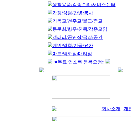
생활용품/각종수리/서비스센터
가정/상담/간병/봉사
기독교/천주교/불교/종교
동문회/향우/친목/각종모임
갤러리/공연장/극장/공간
예언/역학/기공/요가
마트/백화점/대리점
::●무료 업소록 등록요청::
회사소개
|
개