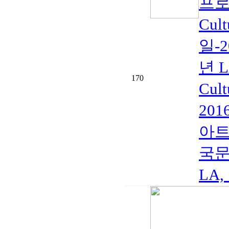
프로
Cul
일-
년 
170
Cul
201
아트 
국문화
LA