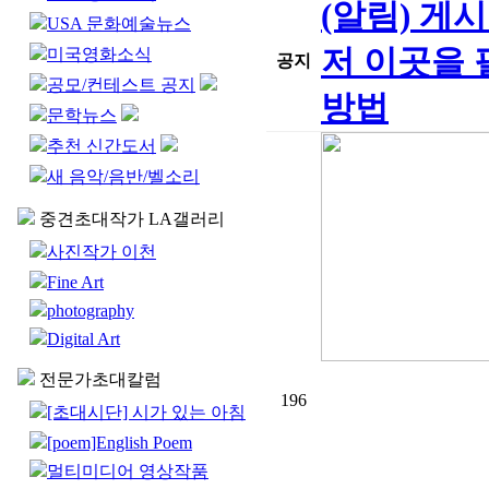
(알림) 게
USA 문화예술뉴스
저 이곳을 
미국영화소식
공지
공모/컨테스트 공지
방법
문학뉴스
추천 신간도서
새 음악/음반/벨소리
중견초대작가 LA갤러리
사진작가 이천
Fine Art
photography
Digital Art
전문가초대칼럼
196
[초대시단] 시가 있는 아침
[poem]English Poem
멀티미디어 영상작품