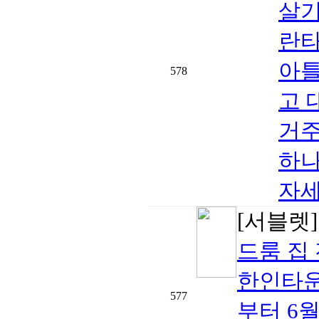
살기
란타
아틀
578
고 
거주
하나
자세
[서블렛
드룸 집
한인타운 
577
부터 6