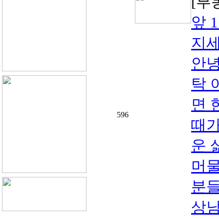
[부
앞 
지세
안녕
탁 
면 
596
때가
운 
머물
분들
상남