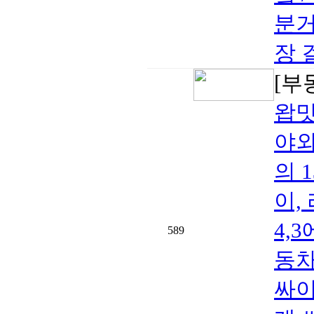
분거
장 
[부
왑밋
야외
의 
이,
4,
589
동차
싸이