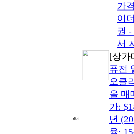
가격:
이더
권 -
서 
[상가
퓨전 
오클라
을 매매
가: $
년 (2
583
율: 