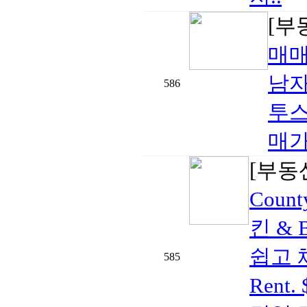
[부
매
남자
586
투스
매가격
[부동
Cou
킨 & 
쉽고 
585
Rent