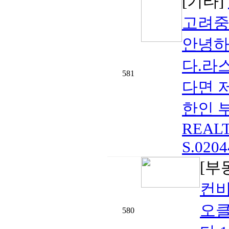
[기타]
고려중
안녕하
다.라
581
다면 
한인 부
REALTO
S.0204
[부
컨비
오
580