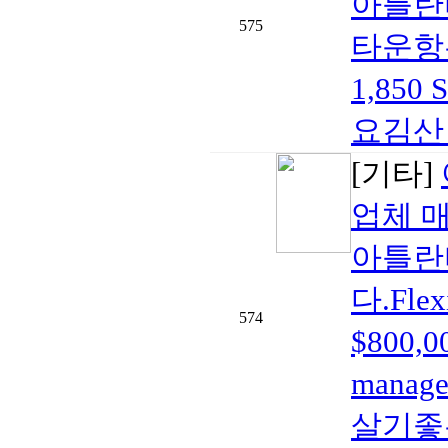
아틀란
575
타운항우
1,85
요김산 부
[기타]
업체 
아틀란
다.Fle
574
$800,
mana
살기좋