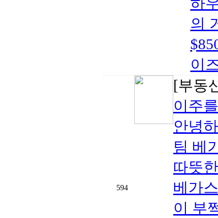
하우
의 
$8
이즈
[부동
이주를
안녕하
팀 베
따뜻한
베가스
594
이 부