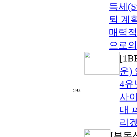
득세(S
퇴 계
매력적
으로의 
[1
운)
4유
593
사이
대 
리겠
[부동