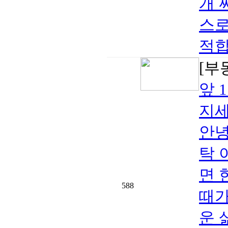
개 
스로
적합
[부
앞 
지세
안녕
탁 
면 
588
때가
운 