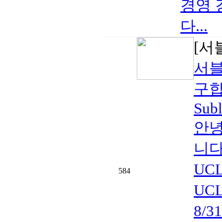
경영 
다...
[서
서블
구합
Subl
안녕
니다
UC
584
UCL
8/3