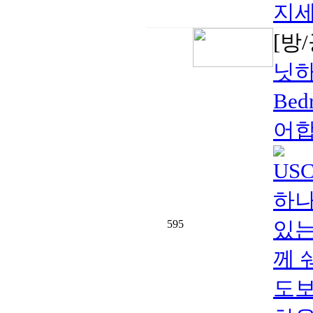
지세
[방
닛하
Bed
어합
US
하나를
있는
595
께 
도보