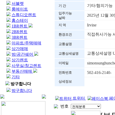
서블렛
기타/협의가능
기 간
룸메이트
입주가능
스튜디오렌트
2025년 12월 3
날짜
홈스테이
Irvine
지 역
1BR렌트
2BR렌트
직접취사가능 
환경조건
3BR렌트
아파트/주택매매
교통설명
상가매매
교통상세설명 UC
교통상세설명
방/공간쉐어
상가렌트
simonsunghunch
이메일
사무실/창고렌트
부동산매매
502-416-2140-
전화번호
기타
상세정보
방구합니다
방구합니다
트위터
페
번호