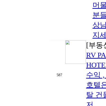
머물
분들
상남
지세
[부동
RV P
HOTE
수익 
587
호텔은
탈 건물
저..