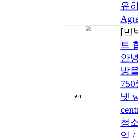
유하기
Agr
[민
트 
안녕
방을
750
넷 w
590
cen
청소
엌 /