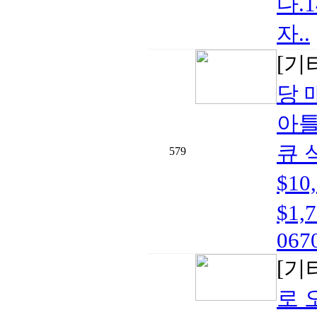
다.
자..
[기
당 
아틀
큐 
579
$1
$1,
0670
[기
로 