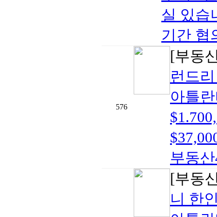
실 있습
기간 협의
[부동
런드리
아틀란
576
$1.7
$37,00
부동산40
[부동
니 한