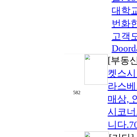
대학교
번화한
고객도
Doorda
[부동
켓스시
라스베
582
매상,
시코너
니다.702