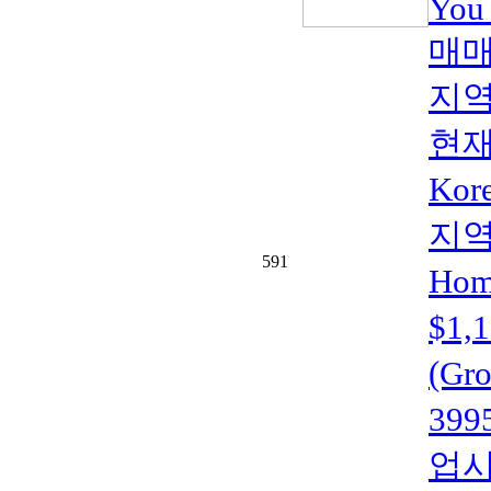
You
매매
지역
현재
Kor
지역(
591
Home
$1
(Gr
399
업시