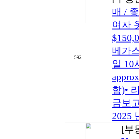
매 / 
여자 
$150
베가스•
592
일 10
appro
함)• 
금보고2
2025 
[부