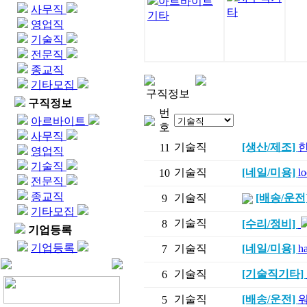
아르바이트
사무직
타
기타
영업직
기술직
전문직
종교직
기타모집
구직정보
구직정보
번
아르바이트
호
사무직
기술직
[생산/제조]
11
영업직
기술직
기술직
[네일/미용]
lo
10
전문직
종교직
기술직
[배송/운전
9
기타모집
기술직
8
[수리/정비]
기업등록
기업등록
기술직
[네일/미용]
h
7
기술직
[기술직기타]
6
기술직
[배송/운전]
5