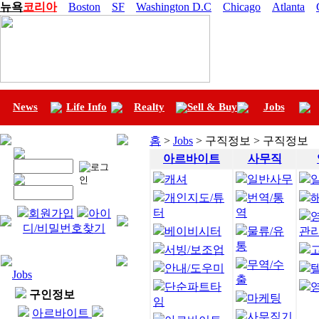
뉴욕
코리아
Boston
SF
Washington D.C
Chicago
Atlanta
News
Life Info
Realty
Sell & Buy
Jobs
홈
>
Jobs
> 구직정보 > 구직정보
아르바이트
사무직
캐셔
일반사무
개인지도/튜
번역/통
터
역
회원가입
아이
디/비밀번호찾기
베이비시터
물류/유
관
통
서빙/보조업
무역/수
안내/도우미
Jobs
출
단순파트타
구인정보
마케팅
임
아르바이트
사무직기