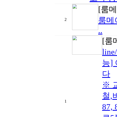
[룸
룸메
2
..
[룸
li
능]
다
※ 교
철,
1
87,