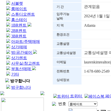
서블렛
관계없음
기 간
룸메이트
스튜디오렌트
입주가능
2024년 1월 
날짜
홈스테이
1BR렌트
Atlanta
지 역
2BR렌트
환경조건
3BR렌트
아파트/주택매매
교통설명
상가매매
방/공간쉐어
교통상세설명 아
교통상세설명
상가렌트
laurenkimrealto
이메일
사무실/창고렌트
부동산매매
1-678-680-2549
전화번호
기타
상세정보
방구합니다
방구합니다
트위터
페
번호