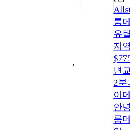
All
룸메
유틸
지역:
$7
5
변교
2분
이메일
안녕
룸메