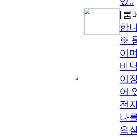
있..
[룸
합니
※ 
이며
바닥
이장
4
어 
전자
나를
욕실