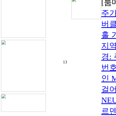
[룸
주가
버클
홀 
지역:
경:
13
번호
인 
걸어
NE
르덴