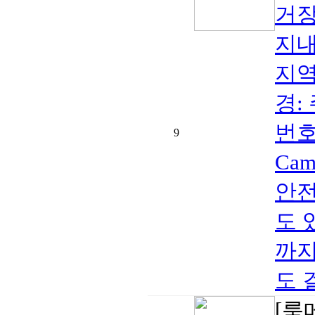
거장
지내
지역:
경:
번호
9
Cam
안전
도 
까지
도 
[룸