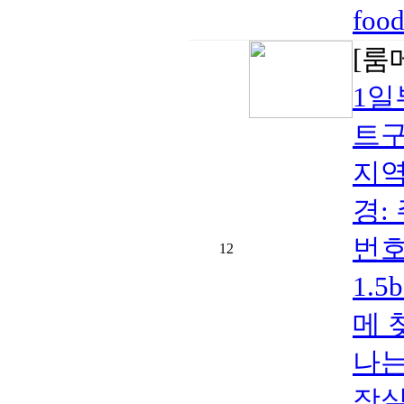
foo
[룸
1일
트구
지역:
경:
번호
12
1.
메 
나는
장실