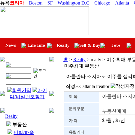
뉴욕
코리아
Boston
SF
Washington D.C
Chicago
Atlanta
News
Life Info
Realty
Sell & Buy
Jobs
홈
>
Realty
> realty > 미주최대 
미주최대 부동산
아틀란타 조지아로 이주를 생각하
작성자:
atlanta1realtor
회원가입
아이
아틀란타 조지아
디/비밀번호찾기
제 목
분류구분
부동산매매
Realty
$ /월 , $ /년
가 격
부동산
민박/하숙
유틸리티