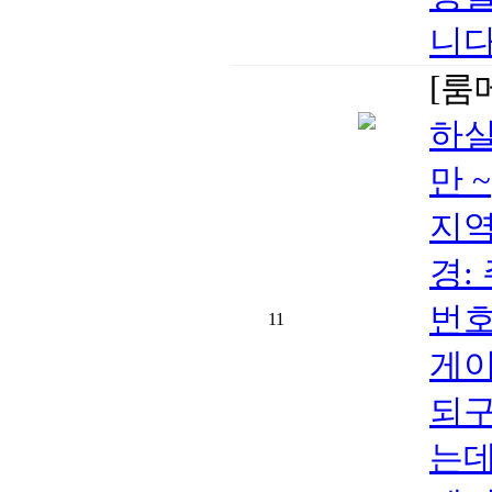
니다!
[룸
하실
만 ~
지역:
경:
번호
11
게
되구
는데