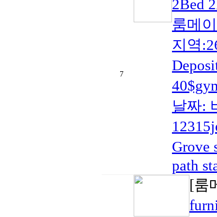
2Bed 
룸메이
지역:263
Depos
7
40$g
날짜: 
12315
Grove 
path st
[룸
fur