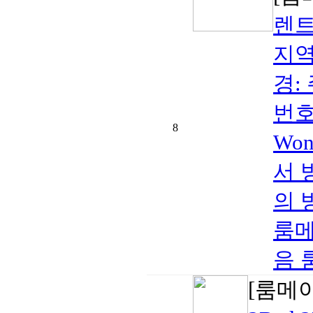
렌트
지역:
경:
번호
8
Wo
서 
의 
룸메
음 
[룸메