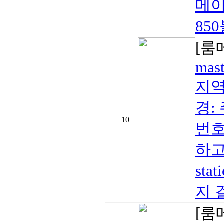
메이
850
[룸
mas
지역:
경:
10
번호
하고 
sta
지 
[룸