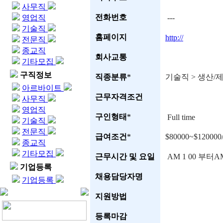
사무직
전화번호
영업직
---
기술직
홈페이지
http://
전문직
종교직
회사교통
기타모집
구직정보
직종분류
*
기술직 > 생산/
아르바이트
근무자격조건
사무직
영업직
구인형태
*
Full time
기술직
전문직
급여조건
*
$80000~$1200
종교직
기타모집
근무시간 및 요일
AM 1 00 부터A
기업등록
채용담당자명
기업등록
지원방법
등록마감