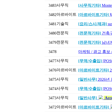
사무직
3483
[사무직기타]
Mont
아르바이트
3482
[아르바이트기타]
기술직
3481
[요리/스시/제과]
su
전문직
3480
[전문적기타]
건축구조
전문직
3479
[전문적기타]
남녀지
3478
마케팅 / 광고 홍보
사무직
3477
[무역/수출입]
[POS
아르바이트
3476
[아르바이트기타]
사무직
3475
[일반사무]
2026
사무직
3474
[무역/수출입]
[POSC
사무직
3473
[일반사무]
Acco
아르바이트
3472
[아르바이트기타]