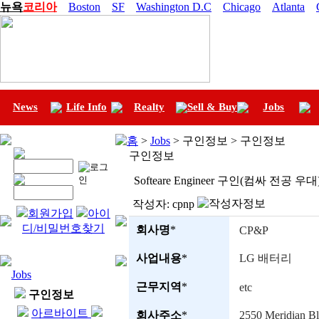
뉴욕
코리아
Boston
SF
Washington D.C
Chicago
Atlanta
News
Life Info
Realty
Sell & Buy
Jobs
홈
>
Jobs
> 구인정보 > 구인정보
구인정보
Softeare Engineer 구인(컴싸 전공 우
작성자:
cpnp
회원가입
아이
디/비밀번호찾기
회사명
*
CP&P
사업내용
*
LG 배터리
Jobs
근무지역
*
etc
구인정보
아르바이트
회사주소
*
2550 Meridian Bl