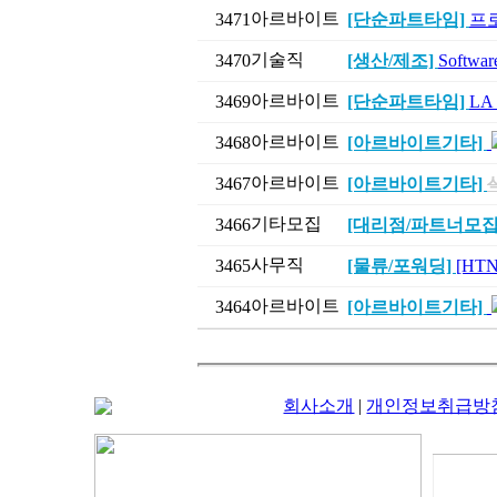
아르바이트
3471
[단순파트타임]
프
기술직
3470
[생산/제조]
Softw
아르바이트
3469
[단순파트타임]
LA
아르바이트
3468
[아르바이트기타]
아르바이트
3467
[아르바이트기타]
기타모집
3466
[대리점/파트너모집
사무직
3465
[물류/포워딩]
[HT
아르바이트
3464
[아르바이트기타]
회사소개
|
개인정보취급방