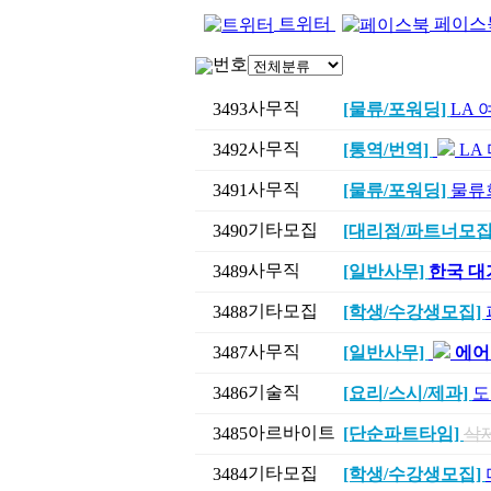
트위터
페이스
번호
사무직
3493
[물류/포워딩]
LA 
사무직
3492
[통역/번역]
LA
사무직
3491
[물류/포워딩]
물류
기타모집
3490
[대리점/파트너모집
사무직
3489
[일반사무]
한국 대기
기타모집
3488
[학생/수강생모집]
사무직
3487
[일반사무]
에어
기술직
3486
[요리/스시/제과]
도
아르바이트
3485
[단순파트타임]
삭
기타모집
3484
[학생/수강생모집]