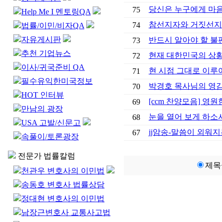
당신은 누구에게 마음
75
Help Me I 멘토링QA
참선지자와 거짓선지
74
법률/이민/비자QA
자유게시판
반드시 알아야 할 불
73
추천 기업뉴스
현재 대한민국의 상
72
이사/귀국준비 QA
현 시점 그대로 이루
71
필수유익한미국정보
박경호 목사님의 영감
70
HOT 인터뷰
[ccm 찬양모음] 영원
69
만남의 광장
눈을 열어 보게 하소
68
USA 고발/신문고
jj암송-말씀이 외워
67
속풀이/토론광장
전문가 법률칼럼
제목
천관우 변호사의 이민법
송동호 변호사 법률상담
정대현 변호사의 이민법
남장근변호사 교통사고법