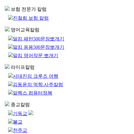
보험 전문가 칼럼
진철희 보험 칼럼
영어교육칼럼
말킴 패턴500문장뽀개기
말킴 응용500문장뽀개기
말킴 영어작문 뽀개기
라이프칼럼
서대진의 크루즈 여행
김동윤의 역학.사주칼럼
알렉스 컴퓨터정복
종교칼럼
기독교
불교
천주교