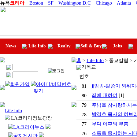
뉴욕
코리아
Boston
SF
Washington D.C
Chicago
Atlanta
News
Life Info
Realty
Sell & Buy
Jobs
홈
>
Life Info
> 종교칼럼 >
기독교
번호
회원가입
아이디/비밀번호
jj암송-말씀이 외워
81
찾기
죄에 대하여
[1]
80
79
주님을 참사랑하시는
Life Info
박경호 목사의 히브리
78
LA코리아정보광장
무디 이후의 부흥
77
LA코리아뉴스
소통을 중시하는 시대
76
공지게시판