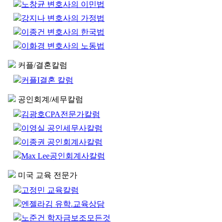
노창균 변호사의 이민법
강지나 변호사의 가정법
이종건 변호사의 한국법
이화경 변호사의 노동법
커플/결혼칼럼
커플I결혼 칼럼
공인회계/세무칼럼
김광호CPA전문가칼럼
이영실 공인세무사칼럼
이종권 공인회계사칼럼
Max Lee공인회계사칼럼
미국 교육 전문가
고정민 교육칼럼
엔젤라김 유학.교육상담
노준건 학자금보조모든것