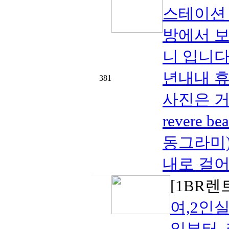
스테이션 
방에서 
니 입니다
년내내 휴
381
사진은 거
revere 
동그라미)
내로 걸어
[1BR렌
여,2인
일부터,