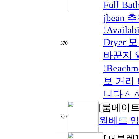
Full B
jbean 추
!Availab
Dryer
378
바꾼지 얼
!Beachm
보 거리 
니다 ^_
[룸메이트
377
원베드 입
[서블렛