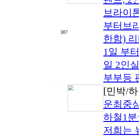
브라이톤
부터브라
387
한함) 
1일 부터
일 2인실
부부등 
[민박/하
운최중
하철1분
저희는 