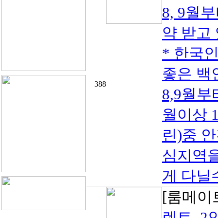
8, 9월
약 받고
* 한국
좋은 백인
388
8,9월
월이상 
린)중 
심지역을
게 다닐
[룸메이
렌트, 