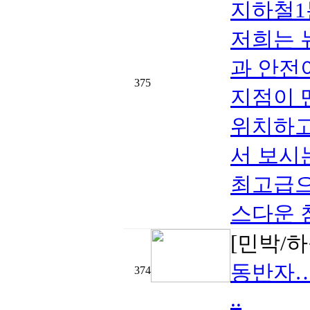
지하철1
저희는 
과 안전
375
지점이 
위치하고 
서 보시
최고급으
스다운 
[민박/하
동반자…
374
..