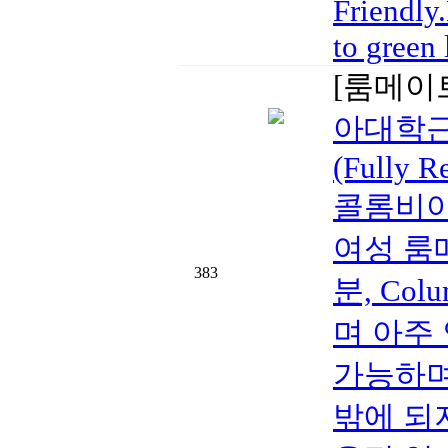
Friendly
to green 
[룸메이
아대학근처
(Fully R
콜롬비아
여성 룸
383
분, Col
며 아주
가능하며
밖에 되