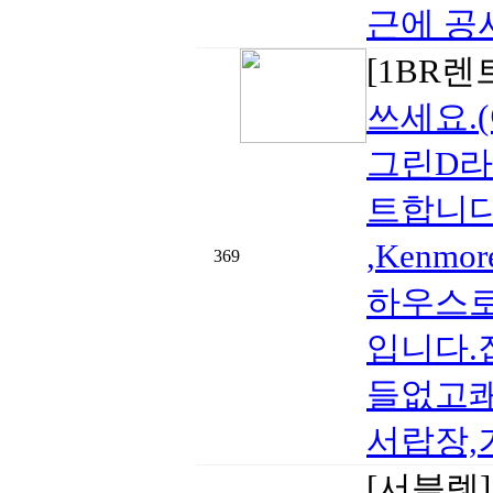
근에 공
[1BR렌
쓰세요.
그린D라
트합니다.Bo
,Kenm
369
하우스로
입니다
들없고쾌적
서랍장,
[서블렛