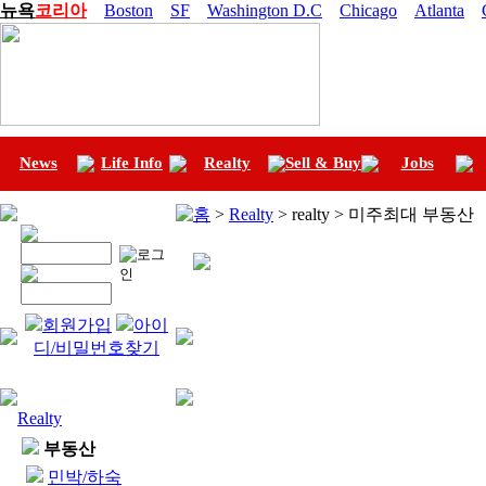
뉴욕
코리아
Boston
SF
Washington D.C
Chicago
Atlanta
News
Life Info
Realty
Sell & Buy
Jobs
홈
>
Realty
> realty > 미주최대 부동산
회원가입
아이
디/비밀번호찾기
Realty
부동산
민박/하숙