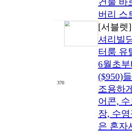
건물 바로
버리 스트릿
[서블렛
셔리빌딩
터룸 유틸
6월초부
($95
370
조용하게
어콘, 수
장, 수
은 혼자