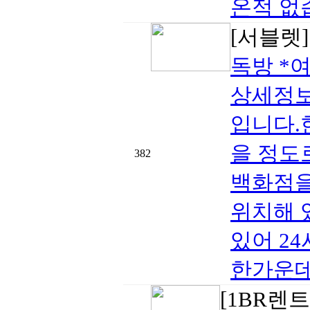
온적 없습
[서블렛
독방 *
상세정보
입니다.
을 정도
382
백화점을
위치해 
있어 2
한가운데
[1BR렌트