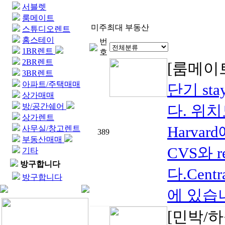
서블렛
룸메이트
미주최대 부동산
스튜디오렌트
홈스테이
번
1BR렌트
호
2BR렌트
[룸메이
3BR렌트
아파트/주택매매
단기 st
상가매매
방/공간쉐어
다. 위치도 
상가렌트
Harvar
사무실/창고렌트
389
부동산매매
CVS와 re
기타
방구합니다
다.Cent
방구합니다
에 있습니다.
[민박/하