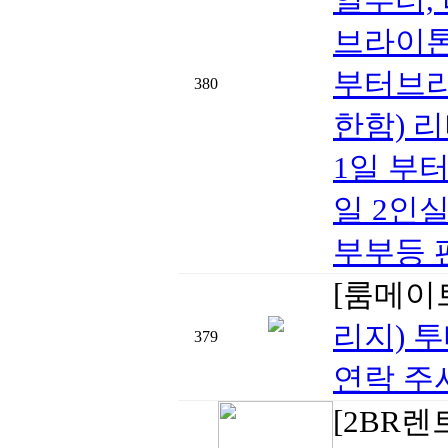
브라이톤
부터브라
380
한함) 
1일 부터
일 2인실
부부등 
[룸메이
리지) 투
379
연락 주시
[2BR렌