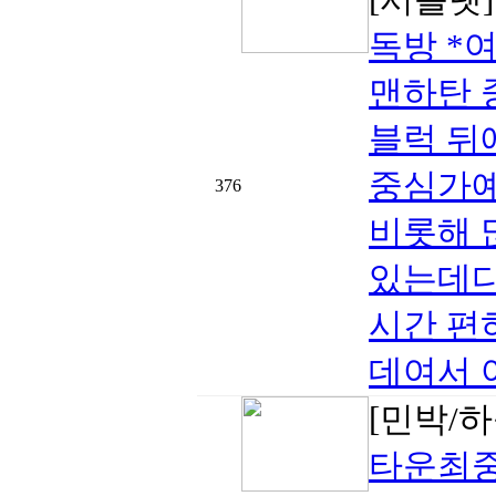
독방 *
맨하탄 
블럭 뒤
중심가예
376
비롯해 
있는데다
시간 편
데여서 
[민박/하
타운최