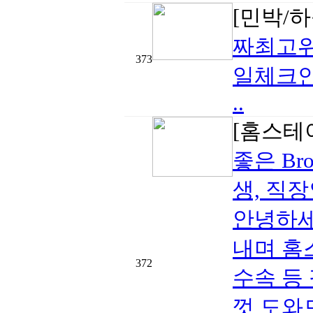
[민박/하
짜최고
373
일체크
..
[홈스테
좋은 Br
생, 직
안녕하세
내며 홈
372
수속 등
껏 도와