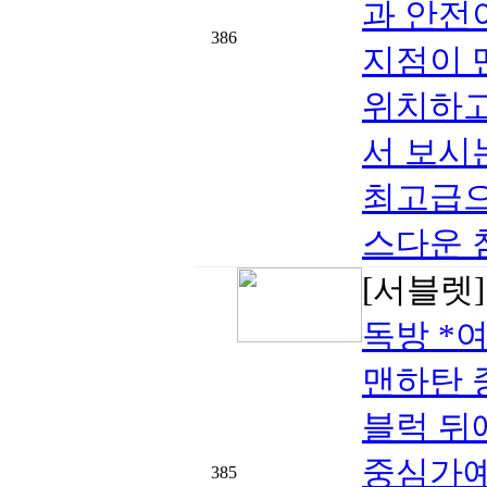
과 안전
386
지점이 
위치하고 
서 보시
최고급으
스다운 
[서블렛
독방 *
맨하탄 
블럭 뒤
중심가예
385